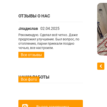
ОТЗЫВЫ О НАС
Владислав
02.04.2025
Владислав
0
ко. Даже
Рекомендую. Сделал всё четко. Даже
Рекомендую. С
опрос, по
предложил улучшение. Был вопрос, по
предложил улу
поздно
отоплению, парни приехали поздно
отоплению, па
ночью, все настроили.
ночью, все нас
Все отзывы
НАШИ РАБОТЫ
Все фото
Вызов замерщика