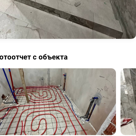
отоотчет с объекта
яного пола в подарок
При заказе установки водоочистки
предоставляется скидка 15% на
оборудование.