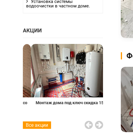
Установка системы
водоочистки в частном доме.
АКЦИИ
Ф
о пола со
Монтаж дома под ключ скидка 15%
Проект вод
20%
Все акции