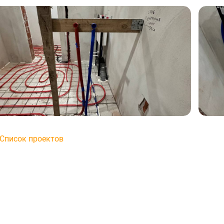
2.04.2025
Владислав
02.04.2025
делал всё четко. Даже
Рекомендую. Сделал всё четко. Даже
чшение. Был вопрос, по
предложил улучшение. Был вопрос, по
рни приехали поздно
отоплению, парни приехали поздно
троили.
ночью, все настроили.
Список проектов