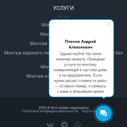
УСЛУГИ
Монтаж автоматики
Монтаж водопровода
Плесов Андрей
Монтаж водяного теплого пола
Алексеевич
Монтаж водяного теплого пола в деревянном доме без
Здравствуйте! На связи
стяжки
инженер проекта. Оказываю
услуги по монтажу
Монтаж канализации
коммуникаций в частном доме
и на предприятиях. Если
Монтаж котельного оборудования
нужен расчет стоимости работ
— оставьте номер, я свяжусь
с вами в ближайшее время
2026 © Все права защищены
Политика конфиденциальности
Карта сайта