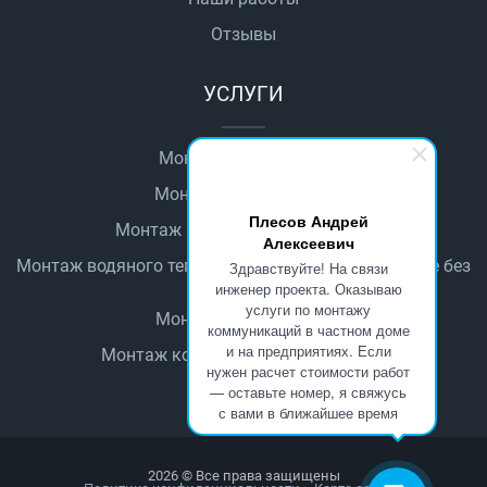
Отзывы
УСЛУГИ
Монтаж автоматики
Монтаж водопровода
Плесов Андрей
Монтаж водяного теплого пола
Алексеевич
Монтаж водяного теплого пола в деревянном доме без
Здравствуйте! На связи
стяжки
инженер проекта. Оказываю
услуги по монтажу
Монтаж канализации
коммуникаций в частном доме
и на предприятиях. Если
Монтаж котельного оборудования
нужен расчет стоимости работ
— оставьте номер, я свяжусь
с вами в ближайшее время
2026 © Все права защищены