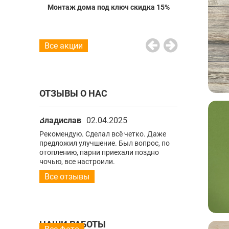
о пола со
Монтаж дома под ключ скидка 15%
Проект вод
20%
Все акции
ОТЗЫВЫ О НАС
Владислав
02.04.2025
Владислав
0
ко. Даже
Рекомендую. Сделал всё четко. Даже
Рекомендую. С
опрос, по
предложил улучшение. Был вопрос, по
предложил улу
поздно
отоплению, парни приехали поздно
отоплению, па
ночью, все настроили.
ночью, все нас
Все отзывы
НАШИ РАБОТЫ