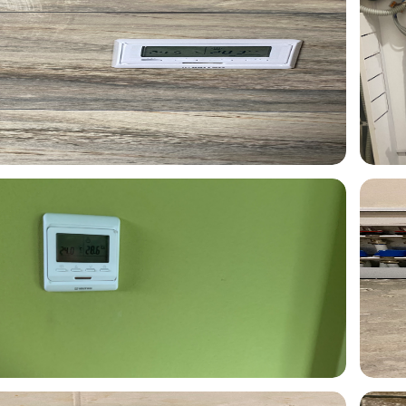
яного пола в подарок
При заказе установки водоочистки
предоставляется скидка 15% на
оборудование.
2.04.2025
Владислав
02.04.2025
делал всё четко. Даже
Рекомендую. Сделал всё четко. Даже
чшение. Был вопрос, по
предложил улучшение. Был вопрос, по
рни приехали поздно
отоплению, парни приехали поздно
троили.
ночью, все настроили.