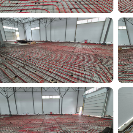
2.04.2025
Владислав
02.04.2025
делал всё четко. Даже
Рекомендую. Сделал всё четко. Даже
чшение. Был вопрос, по
предложил улучшение. Был вопрос, по
рни приехали поздно
отоплению, парни приехали поздно
троили.
ночью, все настроили.