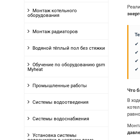
Реали
Монтаж котельного
энер
оборудования
Монтаж радиаторов
Те
✔
Водяной тёплый пол без стяжки
✔
✔
Обучение по оборудованию gsm
✔
Myheat
Промышленные работы
Что б
В ход
Системы водоотведения
котел
равно
Системы водоснабжения
Монта
давл
Установка системы