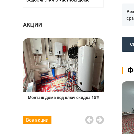
водоочистки в частном доме.
Рез
сра
АКЦИИ
С
Ф
о пола со
Монтаж дома под ключ скидка 15%
Проект вод
20%
Все акции