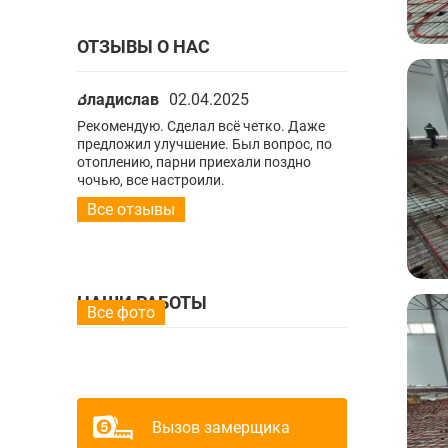
ОТЗЫВЫ О НАС
Владислав
02.04.2025
Владислав
0
ко. Даже
Рекомендую. Сделал всё четко. Даже
Рекомендую. С
опрос, по
предложил улучшение. Был вопрос, по
предложил улу
поздно
отоплению, парни приехали поздно
отоплению, па
ночью, все настроили.
ночью, все нас
Все отзывы
НАШИ РАБОТЫ
Все фото
Вызов замерщика