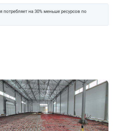
я потребляет на 30% меньше ресурсов по
Установка водяного теплого пола со
Монтаж дома под ключ с
скидкой за объём 20%