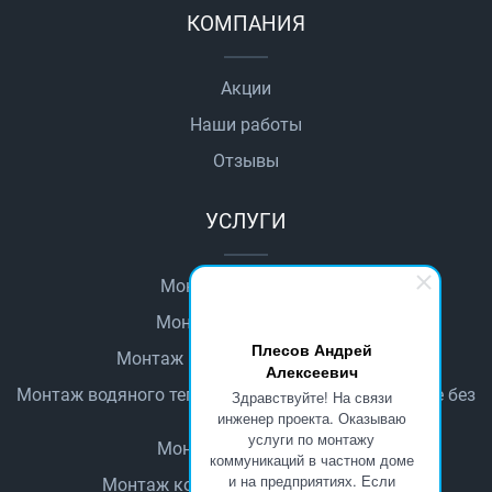
КОМПАНИЯ
Акции
Наши работы
Отзывы
УСЛУГИ
Монтаж автоматики
Монтаж водопровода
Плесов Андрей
Монтаж водяного теплого пола
Алексеевич
Монтаж водяного теплого пола в деревянном доме без
Здравствуйте! На связи
стяжки
инженер проекта. Оказываю
услуги по монтажу
Монтаж канализации
коммуникаций в частном доме
и на предприятиях. Если
Монтаж котельного оборудования