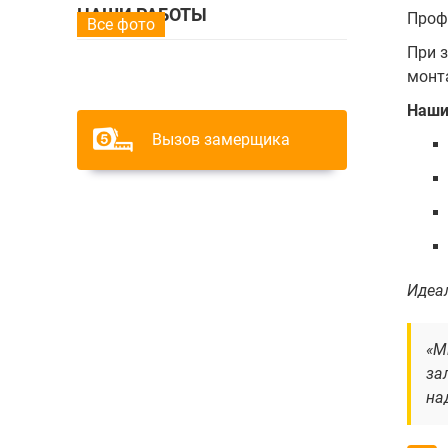
НАШИ РАБОТЫ
Проф
Все фото
При 
монт
Наши
Вызов замерщика
Идеа
«М
за
на