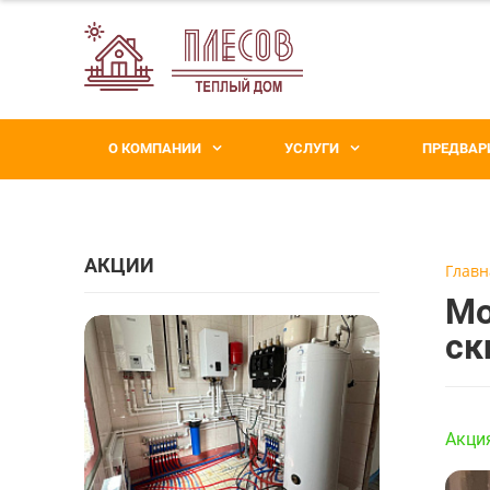
О КОМПАНИИ
УСЛУГИ
ПРЕДВАР
АКЦИИ
Главн
​М
ск
Акция