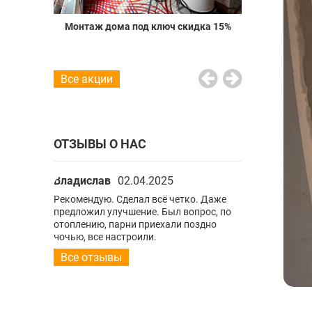
о пола со
Монтаж дома под ключ скидка 15%
Проект вод
20%
Все акции
ОТЗЫВЫ О НАС
Владислав
02.04.2025
Владислав
0
ко. Даже
Рекомендую. Сделал всё четко. Даже
Рекомендую. С
опрос, по
предложил улучшение. Был вопрос, по
предложил улу
поздно
отоплению, парни приехали поздно
отоплению, па
ночью, все настроили.
ночью, все нас
Все отзывы