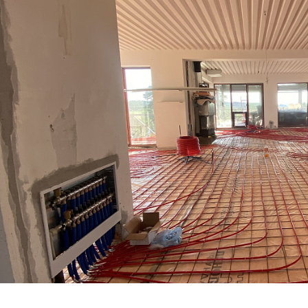
яного пола в подарок
При заказе установки водоочистки
предоставляется скидка 15% на
оборудование.
2.04.2025
Владислав
02.04.2025
делал всё четко. Даже
Рекомендую. Сделал всё четко. Даже
чшение. Был вопрос, по
предложил улучшение. Был вопрос, по
рни приехали поздно
отоплению, парни приехали поздно
троили.
ночью, все настроили.