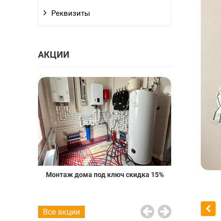
Реквизиты
АКЦИИ
о пола со
Монтаж дома под ключ скидка 15%
Проект вод
20%
Все акции