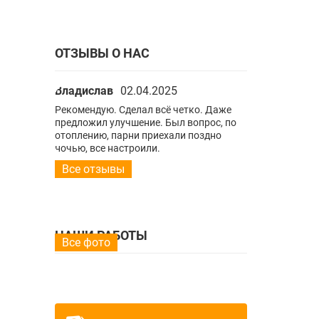
ОТЗЫВЫ О НАС
Владислав
02.04.2025
Владислав
0
ко. Даже
Рекомендую. Сделал всё четко. Даже
Рекомендую. С
опрос, по
предложил улучшение. Был вопрос, по
предложил улу
поздно
отоплению, парни приехали поздно
отоплению, па
ночью, все настроили.
ночью, все нас
Все отзывы
НАШИ РАБОТЫ
Все фото