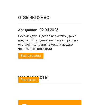
ОТЗЫВЫ О НАС
Владислав
02.04.2025
Владислав
0
ко. Даже
Рекомендую. Сделал всё четко. Даже
Рекомендую. С
опрос, по
предложил улучшение. Был вопрос, по
предложил улу
поздно
отоплению, парни приехали поздно
отоплению, па
ночью, все настроили.
ночью, все нас
Все отзывы
НАШИ РАБОТЫ
Все фото