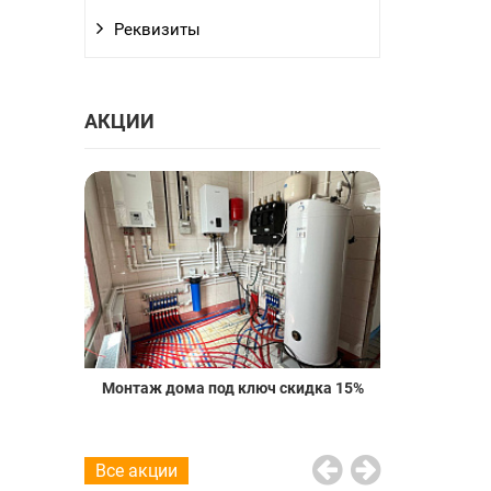
Реквизиты
АКЦИИ
о пола со
Монтаж дома под ключ скидка 15%
Проект вод
20%
Все акции