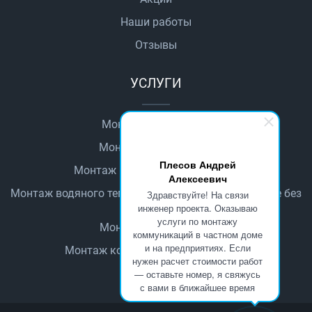
Наши работы
Отзывы
УСЛУГИ
Монтаж автоматики
Монтаж водопровода
Плесов Андрей
Монтаж водяного теплого пола
Алексеевич
Монтаж водяного теплого пола в деревянном доме без
Здравствуйте! На связи
стяжки
инженер проекта. Оказываю
услуги по монтажу
Монтаж канализации
коммуникаций в частном доме
и на предприятиях. Если
Монтаж котельного оборудования
нужен расчет стоимости работ
— оставьте номер, я свяжусь
с вами в ближайшее время