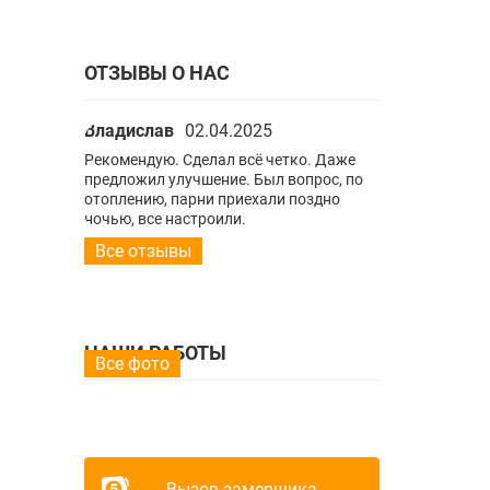
ОТЗЫВЫ О НАС
Владислав
02.04.2025
Владислав
0
ко. Даже
Рекомендую. Сделал всё четко. Даже
Рекомендую. С
опрос, по
предложил улучшение. Был вопрос, по
предложил улу
поздно
отоплению, парни приехали поздно
отоплению, па
ночью, все настроили.
ночью, все нас
Все отзывы
НАШИ РАБОТЫ
Все фото
Вызов замерщика