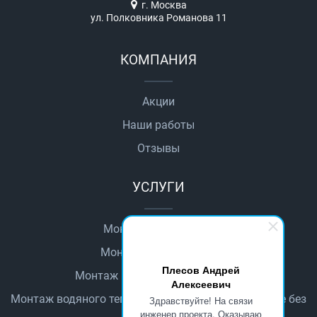
г. Москва
ул. Полковника Романова 11
КОМПАНИЯ
Акции
Наши работы
Отзывы
УСЛУГИ
Монтаж автоматики
Монтаж водопровода
Плесов Андрей
Монтаж водяного теплого пола
Алексеевич
Монтаж водяного теплого пола в деревянном доме без
Здравствуйте! На связи
стяжки
инженер проекта. Оказываю