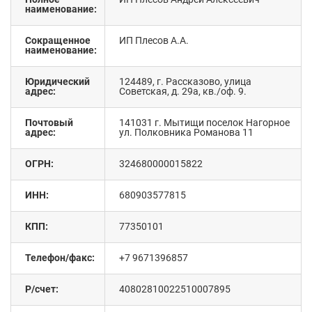
наименование:
Сокращенное
ИП Плесов А.А.
наименование:
Юридический
124489, г. Рассказово, улица
адрес:
Советская, д. 29а, кв./оф. 9.
Почтовый
141031 г. Мытищи поселок Нагорное
адрес:
ул. Полковника Романова 11
ОГРН:
324680000015822
ИНН:
680903577815
КПП:
77350101
Телефон/факс:
+7 9671396857
Р/счет:
40802810022510007895