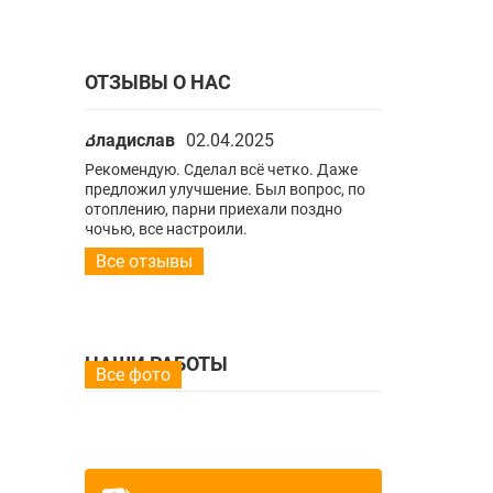
ОТЗЫВЫ О НАС
Владислав
02.04.2025
Владислав
0
ко. Даже
Рекомендую. Сделал всё четко. Даже
Рекомендую. С
опрос, по
предложил улучшение. Был вопрос, по
предложил улу
поздно
отоплению, парни приехали поздно
отоплению, па
ночью, все настроили.
ночью, все нас
Все отзывы
НАШИ РАБОТЫ
Все фото