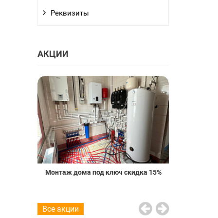
Реквизиты
АКЦИИ
о пола со
Монтаж дома под ключ скидка 15%
Проект вод
20%
Все акции