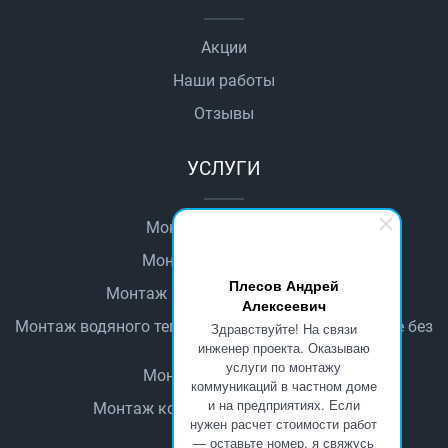
Акции
Наши работы
Отзывы
УСЛУГИ
Монтаж автоматики
Монтаж водопровода
Плесов Андрей
Монтаж водяного теплого пола
Алексеевич
Монтаж водяного теплого пола в деревянном доме без
Здравствуйте! На связи
стяжки
инженер проекта. Оказываю
услуги по монтажу
Монтаж канализации
коммуникаций в частном доме
и на предприятиях. Если
Монтаж котельного оборудования
нужен расчет стоимости работ
— оставьте номер, я свяжусь